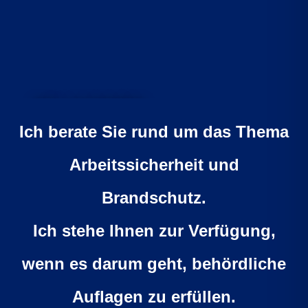
WILLKOMMEN
BEI
Ich berate Sie rund um das Thema
TQ-
DIENSTLEISTUNGEN
Arbeitssicherheit und
Wir sind Ihr Dienstleister für
Brandschutz.
Brandschutz
und Arbeitssicherheit.
Ich stehe Ihnen zur Verfügung,
24 Stunden
Schlüsselnotdienst
wenn es darum geht, behördliche
Auflagen zu erfüllen.