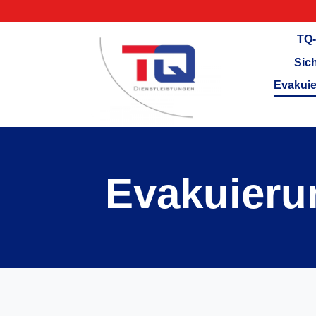
TQ-
Sic
Evakuie
Evakuieru