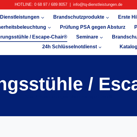
HOTLINE: 0 68 97 / 689 8057 | info@tq-dienstleistungen.de
Dienstleistungen
Brandschutzprodukte
Erste Hi
herheitsbeleuchtung
Prüfung PSA gegen Absturz
P
rungsstühle / Escape-Chair®
Seminare
Brandschu
24h Schlüsselnotdienst
Katalo
ngsstühle / Esc
Start
/
Evakuierungsstühle / Escape-Chair®