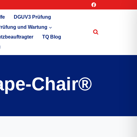
lfe
DGUV3 Prüfung
rüfung und Wartung
tzbeauftragter
TQ Blog
g
ape-Chair®