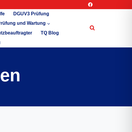
lfe
DGUV3 Prüfung
rüfung und Wartung
tzbeauftragter
TQ Blog
g
gen