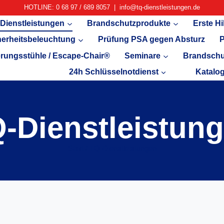
HOTLINE: 0 68 97 / 689 8057 | info@tq-dienstleistungen.de
Dienstleistungen
Brandschutzprodukte
Erste Hi
herheitsbeleuchtung
Prüfung PSA gegen Absturz
P
rungsstühle / Escape-Chair®
Seminare
Brandschu
24h Schlüsselnotdienst
Katalo
-Dienstleistun
Start
/
TQ-Dienstleistungen