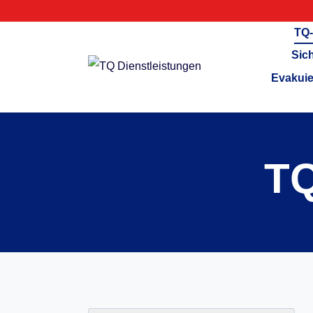
TQ-
Sic
Evakuie
TQ