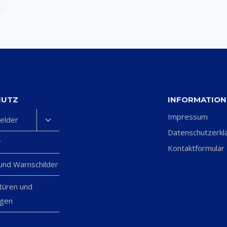
HUTZ
INFORMATIO
Impressum
Untermenü
elder
umschalten
Datenschutzerkl
r
Kontaktformular
 und Warnschilder
türen und
agen