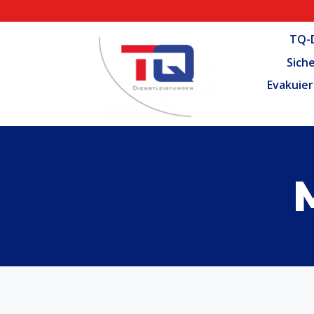
Zum
Inhalt
TQ-D
springen
Sich
Evakuier