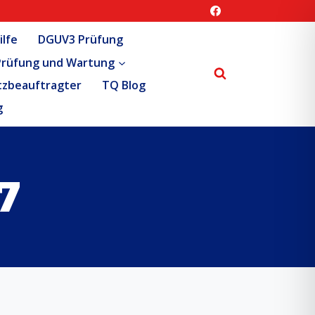
ilfe
DGUV3 Prüfung
Prüfung und Wartung
tzbeauftragter
TQ Blog
g
7