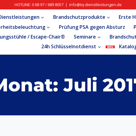
HOTLINE: 0 68 97 / 689 8057 | info@tq-dienstleistungen.de
ienstleistungen
Brandschutzprodukte
Erste H
erheitsbeleuchtung
Prüfung PSA gegen Absturz
ungsstühle / Escape-Chair®
Seminare
Brandschu
24h Schlüsselnotdienst
Katalo
Monat: Juli 201