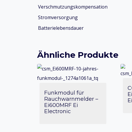
Verschmutzungskompensation
Stromversorgung
Batterielebensdauer
Ähnliche Produkte
C
Funkmodul für
E
Rauchwarnmelder –
E
Ei600MRF Ei
Electronic