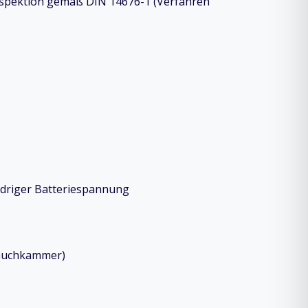
inspektion gemäß DIN 14676-1 (Verfahren
edriger Batteriespannung
Rauchkammer)