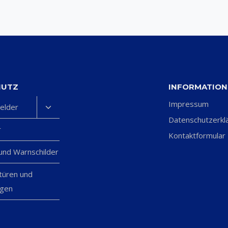
HUTZ
INFORMATIO
Impressum
Untermenü
elder
umschalten
Datenschutzerkl
r
Kontaktformular
 und Warnschilder
türen und
agen