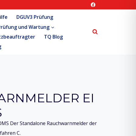
ilfe
DGUV3 Prüfung
Prüfung und Wartung
tzbeauftragter
TQ Blog
g
RNMELDER EI
S
OMS Der Standalone Rauchwarnmelder der
fahren C.