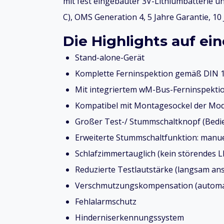
mit fest eingebauter 3V-Lithiumbatterie 
C), OMS Generation 4, 5 Jahre Garantie, 1
Die Highlights auf ein
Stand-alone-Gerät
Komplette Ferninspektion gemäß DIN 1
Mit integriertem wM-Bus-Ferninspekti
Kompatibel mit Montagesockel der Mode
Großer Test-/ Stummschaltknopf (Bedi
Erweiterte Stummschaltfunktion: manue
Schlafzimmertauglich (kein störendes L
Reduzierte Testlautstärke (langsam an
Verschmutzungskompensation (automati
Fehlalarmschutz
Hinderniserkennungssystem