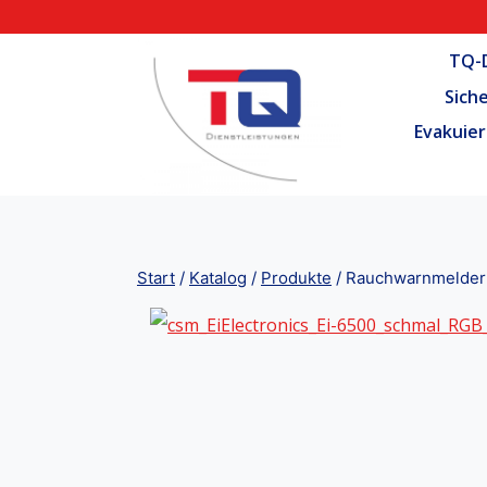
Zum
Inhalt
TQ-D
springen
Sich
Evakuier
Start
/
Katalog
/
Produkte
/
Rauchwarnmelder