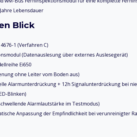
und wM-Bus Ferninspektionsmodul für eine komplette Fern
0 Jahre Lebensdauer
en Blick
4676-1 (Verfahren C)
onsmodul (Datenauslesung über externes Auslesegerät)
llreihe Ei650
enung ohne Leiter vom Boden aus)
lle Alarmunterdrückung + 12h Signalunterdrückung bei ni
ED-Blinken)
schwellende Alarmlautstärke im Testmodus)
sche Anpassung der Empfindlichkeit bei verunreinigter 