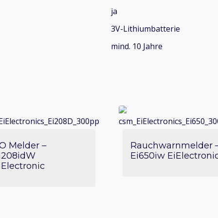
ja
3V-Lithiumbatterie
mind. 10 Jahre
O Melder –
Rauchwarnmelder 
i208idW
Ei650iw EiElectroni
iElectronic