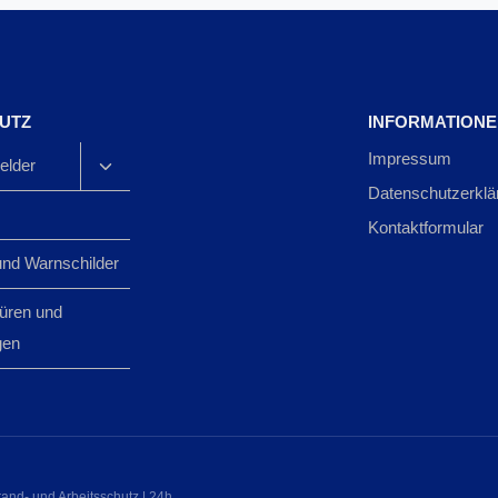
UTZ
INFORMATION
Impressum
Untermenü
lder
umschalten
Datenschutzerklä
Kontaktformular
und Warnschilder
üren und
gen
rand- und Arbeitsschutz | 24h