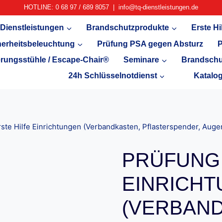
HOTLINE: 0 68 97 / 689 8057 | info@tq-dienstleistungen.de
Dienstleistungen
Brandschutzprodukte
Erste Hi
herheitsbeleuchtung
Prüfung PSA gegen Absturz
P
rungsstühle / Escape-Chair®
Seminare
Brandschu
24h Schlüsselnotdienst
Katalo
ste Hilfe Einrichtungen (Verbandkasten, Pflasterspender, Aug
PRÜFUNG 
EINRICH
(VERBAN