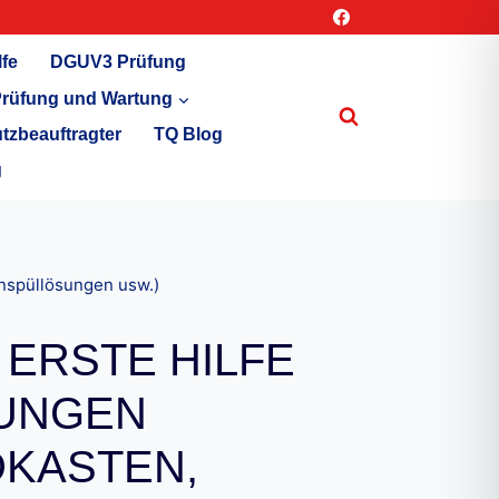
lfe
DGUV3 Prüfung
rüfung und Wartung
tzbeauftragter
TQ Blog
g
enspüllösungen usw.)
ERSTE HILFE
TUNGEN
DKASTEN,