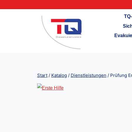
Zum
Inhalt
TQ-
springen
Sic
Evakuie
Start
/
Katalog
/
Dienstleistungen
/
Prüfung Er