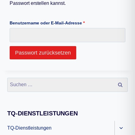
Passwort erstellen kannst.
E
Benutzername oder E-Mail-Adresse
*
r
f
Passwort zurücksetzen
o
r
d
Suchen
e
nach:
r
l
TQ-DIENSTLEISTUNGEN
i
c
Unter
TQ-Dienstleistungen
umscha