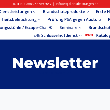
HOTLINE: 0 68 97 / 689 8057 | info@tq-dienstleistungen.de
ienstleistungen
Brandschutzprodukte
Erste H
erheitsbeleuchtung
Prüfung PSA gegen Absturz
ungsstühle / Escape-Chair®
Seminare
Brandschu
24h Schlüsselnotdienst
Katalo
Newsletter
Start
/
Newsletter