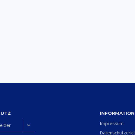
HUTZ
INFORMATIO
Impressum
Untermenü
elder
umschalten
Datenschutzerkl