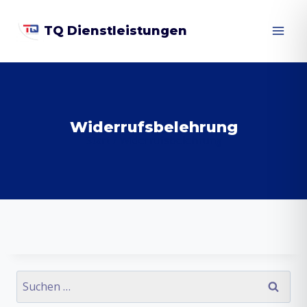
Zum
TQ Dienstleistungen
Inhalt
springen
Widerrufsbelehrung
Start
/
Widerrufsbelehrung
Suchen
nach: